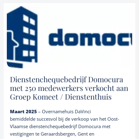
Credentials
About us
Corporate finance consultancy
BD Group, perfect in hun verdere groeistrategie.
Portfolio
Team
News
EN
Let's talk
Dienstenchequebedrijf Domocura
met 250 medewerkers verkocht aan
Groep Komeet / Dienstenthuis
Maart 2025
– Overnamehuis DaVinci
bemiddelde succesvol bij de verkoop van het Oost-
Vlaamse dienstenchequebedrijf Domocura met
vestigingen te Geraardsbergen, Gent en