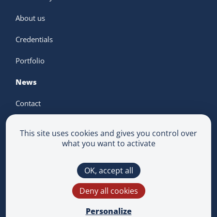
About us
Credentials
Portfolio
News
Contact
This site uses cookies and gives you control over
what you want to activate
Terms & Conditions
OK, accept all
Privacy Policy
Multimedium
Deny all cookies
This site is protected by reCAPTCHA and the
Google
Privacy Policy
and
Terms of Service
apply.
Personalize