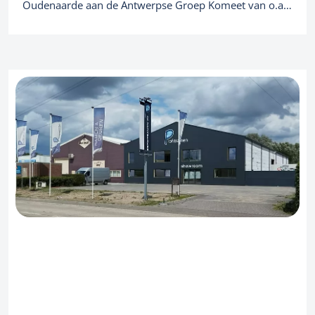
Oudenaarde aan de Antwerpse Groep Komeet van o.a.
dienstenchequebedrijf Dienstenthuis. Met de overname
van Domocura zet Dienstenthuis zijn eerste stappen in
Oost-Vlaanderen waarmee het bedrijf de kaap van
meer dan 3000 medewerkers rondt. Dienstenthuis
stond voorheen vooral sterk in Antwerpen en Limburg.
Voor DaVinci is dit reeds de 4de succesvolle transactie
in de sector, een 5de is reeds in de maak.