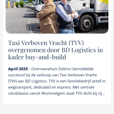
Taxi Verboven Vracht (TVV)
overgenomen door BD Logistics in
kader buy-and-build
April 2025
- Overnamehuis DaVinci bemiddelde
succesvol bij de verkoop van Taxi Verboven Vracht
Services
(TVV) aan BD Logistics. TVV is een familiebedrijf actief in
wegtransport, dedicated en express. Met centrale
Owner buyout
M&A transaction advisory
uitvalsbasis vanuit Wommelgem staat TVV dicht bij zijn
klanten in en rond het Antwerpse havengebied. Als
About us
Family business succession planning
toegevoegde waarde logistiek dienstverlener past deze
overname voor BD Logistics, onderdeel van de