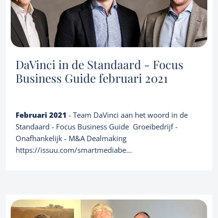
Credentials
About us
Corporate finance consultancy
Portfolio
Team
News
DaVinci in de Standaard - Focus
Business Guide februari 2021
EN
Let's talk
Februari 2021
- Team DaVinci aan het woord in de
Standaard - Focus Business Guide Groeibedrijf -
Onafhankelijk - M&A Dealmaking
https://issuu.com/smartmediabe...