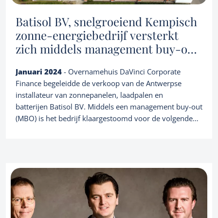
Batisol BV, snelgroeiend Kempisch
zonne-energiebedrijf versterkt
zich middels management buy-out
(MBO)
Januari 2024
- Overnamehuis DaVinci Corporate
Finance begeleidde de verkoop van de Antwerpse
installateur van zonnepanelen, laadpalen en
batterijen Batisol BV. Middels een management buy-out
(MBO) is het bedrijf klaargestoomd voor de volgende
groeifase. Met de intrede van een toegevoegde waarde
investeerder wil het bedrijf gestaag verder groeien in de
Services
B2B markt. Alweer een succesvolle realisatie van een
groeibedrijf in de hernieuwbare energie sector, o.a. een
Owner buyout
M&A transaction advisory
specialisatie van ons kantoor.
About us
Family business succession planning