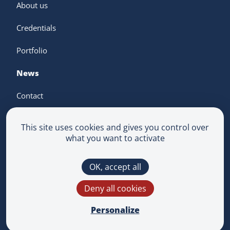
About us
Credentials
Portfolio
News
Contact
This site uses cookies and gives you control over
what you want to activate
Terms & Conditions
OK, accept all
Privacy Policy
Multimedium
Deny all cookies
This site is protected by reCAPTCHA and the
Google
Privacy Policy
and
Terms of Service
apply.
Personalize