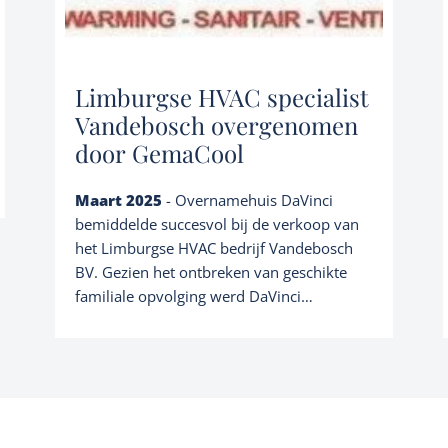
Limburgse HVAC specialist
Vandebosch overgenomen
door GemaCool
Maart 2025
- Overnamehuis DaVinci
bemiddelde succesvol bij de verkoop van
het Limburgse HVAC bedrijf Vandebosch
BV. Gezien het ontbreken van geschikte
familiale opvolging werd DaVinci
aangesteld als adviseur door Dhr. Dimitry
Vandebosch om uit te kijken naar een
geschikte overnemer. Gezien onze vele
ervaringen en kennis van de sector werd
op minder dan drie maanden tijd de juiste
overnemer met Gema Cool BV gevonden