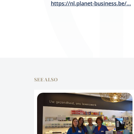
https://nl.planet-business.be/...
SEE ALSO