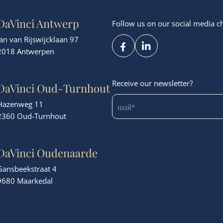
Credentials
About us
Corporate finance consultancy
DaVinci Antwerp
Follow us on our social media c
Portfolio
Team
Jan van Rijswijcklaan 97
News
2018 Antwerpen
Receive our newsletter?
DaVinci Oud-Turnhout
Hazenweg 11
2360 Oud-Turnhout
DaVinci Oudenaarde
Gansbeekstraat 4
9680 Maarkedal