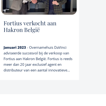
Fortius verkocht aan
Hakron België
Januari 2023
- Overnamehuis DaVinci
adviseerde succesvol bij de verkoop van
Fortius aan Hakron België. Fortius is reeds
meer dan 20 jaar exclusief agent en
distributeur van een aantal innovatieve
producten van Europese topfabrikanten
die inspelen op het duurzaam herstellen en
renoveren van betonstructuren.