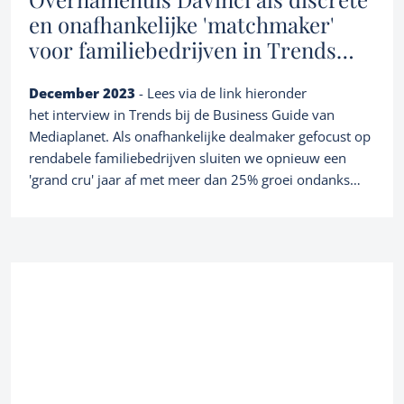
en onafhankelijke 'matchmaker'
voor familiebedrijven in Trends
magazine
December 2023
- Lees via de link hieronder
het interview in Trends bij de Business Guide van
Mediaplanet. Als onafhankelijke dealmaker gefocust op
rendabele familiebedrijven sluiten we opnieuw een
'grand cru' jaar af met meer dan 25% groei ondanks
een uitdagend renteklimaat. Onze aanpak waarbij we
als één van de weinigen hoofdzakelijk op resultaat
werken ('no cure, no pay') en een one-stop shop inzake
bedrijfsoverdracht zijn, wordt geapprecieerd door een
Services
almaar groeiende klantenbasis. Ook in 2024 staan we
uiteraard voor jullie klaar! https://rb.gy/hw2msg
Owner buyout
M&A transaction advisory
About us
Family business succession planning