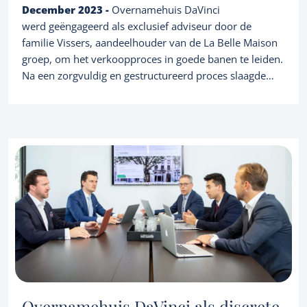
December 2023 -
Overnamehuis DaVinci
aan bij Group Daenens
werd geëngageerd als exclusief adviseur door de
familie Vissers, aandeelhouder van de La Belle Maison
groep, om het verkoopproces in goede banen te leiden.
Na een zorgvuldig en gestructureerd proces slaagde
team DaVinci erin de verkoop te realiseren
aan de West-Vlaamse Group Daenens, die
werd weerhouden als ideale partij om de continuïteit
en verdere groei van het bedrijf te ondersteunen.
Overnamehuis DaVinci als discrete