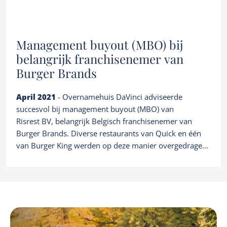
Credentials
About us
Corporate finance consultancy
Portfolio
Team
Management buyout (MBO) bij
News
belangrijk franchisenemer van
Burger Brands
EN
Let's talk
April 2021
- Overnamehuis DaVinci adviseerde
succesvol bij management buyout (MBO) van
Risrest BV, belangrijk Belgisch franchisenemer van
Burger Brands. Diverse restaurants van Quick en één
van Burger King werden op deze manier overgedragen
aan het management van de groep.