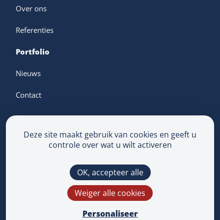
Over ons
Referenties
Portfolio
Nieuws
Contact
Deze site maakt gebruik van cookies en geeft u
controle over wat u wilt activeren
Algemene voorwaarden
Privacyverklaring
OK, accepteer alle
Multimedium
Deze site wordt beschermd door reCAPTCHA en
Weiger alle cookies
het
Privacybeleid
en de
Servicevoorwaarden
van
Google zijn van toepassing.
Personaliseer