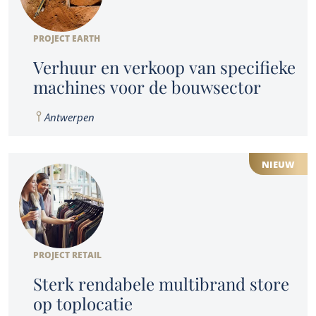
Referenties
Over ons
Corporate finance consultancy
Portfolio
Team
PROJECT EARTH
Verhuur en verkoop van specifieke
Nieuws
machines voor de bouwsector
NL
Let's talk
Antwerpen
NIEUW
PROJECT RETAIL
Sterk rendabele multibrand store
op toplocatie