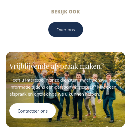
BEKIJK OOK
Over ons
Vrijblijvende afspraak maken?
Heeft u interesse in onze diensten, maar wenst u meer
informatie tijdens een persoonlijk gesprek? Maak een
afspraak en ontdek hoe we u kunnen helpen.
Contacteer ons