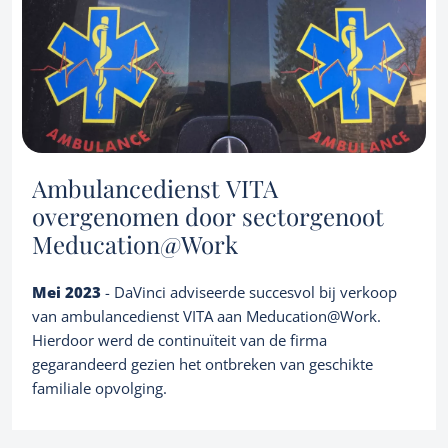
Credentials
About us
Corporate finance consultancy
Portfolio
Team
News
EN
Let's talk
Ambulancedienst VITA
overgenomen door sectorgenoot
Meducation@Work
Mei 2023
- DaVinci adviseerde succesvol bij verkoop
van ambulancedienst VITA aan Meducation@Work.
Hierdoor werd de continuïteit van de firma
gegarandeerd gezien het ontbreken van geschikte
familiale opvolging.