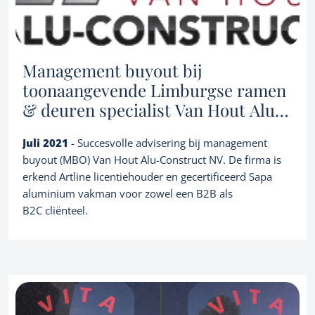
Management buyout bij
toonaangevende Limburgse ramen
& deuren specialist Van Hout Alu-
Construct NV
Juli 2021
- Succesvolle advisering bij management
buyout (MBO) Van Hout Alu-Construct NV. De firma is
erkend Artline licentiehouder en gecertificeerd Sapa
aluminium vakman voor zowel een B2B als
B2C cliënteel.
Services
Owner buyout
M&A transaction advisory
About us
Family business succession planning