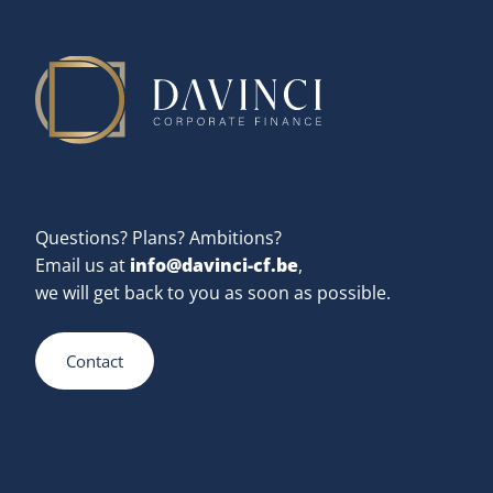
Questions? Plans? Ambitions?
info@davinci-cf.be
Email us at
,
we will get back to you as soon as possible.
Services
Contact
Owner buyout
M&A transaction advisory
About us
Family business succession planning