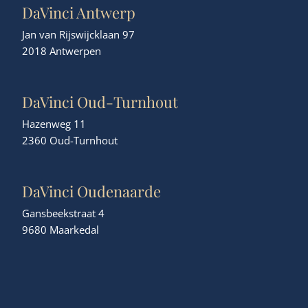
Credentials
About us
Corporate finance consultancy
DaVinci Antwerp
Jan van Rijswijcklaan 97
Portfolio
Team
2018 Antwerpen
News
DaVinci Oud-Turnhout
EN
Let's talk
Hazenweg 11
2360 Oud-Turnhout
DaVinci Oudenaarde
Gansbeekstraat 4
9680 Maarkedal