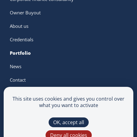
Owner Buyout
About us
Credentials
Portfolio
News
Contact
This site uses cookies and gives you control over
what you want to activate
Terms & Conditions
OK, accept all
Privacy Policy
Multimedium
Deny all cookies
This site is protected by reCAPTCHA and the