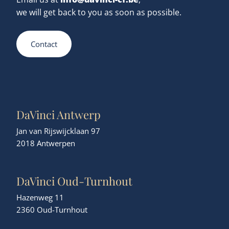
Credentials
About us
Corporate finance consultancy
we will get back to you as soon as possible.
Portfolio
Team
Contact
News
EN
Let's talk
DaVinci Antwerp
Jan van Rijswijcklaan 97
2018 Antwerpen
DaVinci Oud-Turnhout
Hazenweg 11
2360 Oud-Turnhout