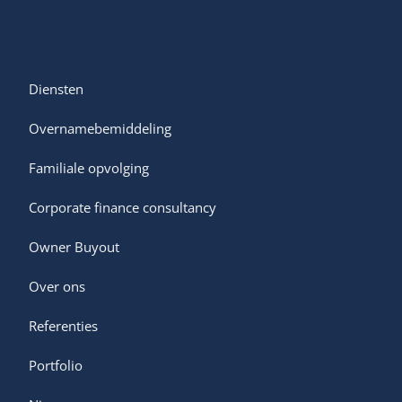
Diensten
Overnamebemiddeling
Familiale opvolging
Corporate finance consultancy
Owner Buyout
Diensten
Over ons
Owner buyout
Overnamebemiddeling en advies
Referenties
Portfolio
Over ons
Familiale opvolging