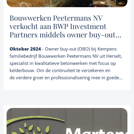
Referenties
Over ons
Corporate finance consultancy
Portfolio
Bouwwerken Peetermans NV
Team
verkocht aan BWP Investment
Nieuws
Partners middels owner buy-out
(OBO)
NL
Let's talk
Oktober 2024
- Owner buy-out (OBO) bij Kempens
familiebedrijf Bouwwerken Peetermans NV uit Herselt,
specialist in kwalitatieve betonwerken met focus op
kelderbouw. Om de continuïteit te verzekeren en
de verdere groei en professionalisering mee in goede
banen te leiden, adviseerde overnamehuis DaVinci de
familie Kennes - Michiels succesvol bij de intrede van
BWP Investment Partners, een smart equity partner die
als strategisch klankbord de verdere groei, zowel
organisch als via selectieve add-on acquisities, mede zal
ondersteunen.