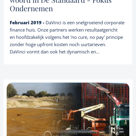
Ondernemen
Februari 2019 -
DaVinci is een snelgroeiend corporate
finance huis. Onze partners werken resultaatgericht
en hoofdzakelijk volgens het 'no cure, no pay' principe
zonder hoge upfront kosten noch uurtarieven.
DaVinci vormt dan ook het dynamisch en
onafhankelijk alternatief voor de traditionele 'big Four'
en andere consultinggroepen
https://issuu.com/smartmediabelgium/docs/fokusonde
rnemen_februari2019
Diensten
Owner buyout
Overnamebemiddeling en advies
Over ons
Familiale opvolging