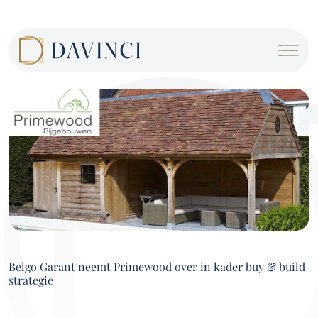
Cookies beheer paneel
Belgo Garant neemt Primewood over in kader buy & build
strategie