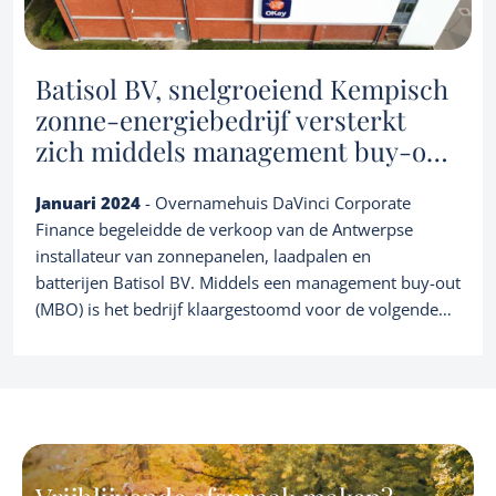
Batisol BV, snelgroeiend Kempisch
zonne-energiebedrijf versterkt
zich middels management buy-out
(MBO)
Januari 2024
- Overnamehuis DaVinci Corporate
Finance begeleidde de verkoop van de Antwerpse
installateur van zonnepanelen, laadpalen en
batterijen Batisol BV. Middels een management buy-out
(MBO) is het bedrijf klaargestoomd voor de volgende
groeifase. Met de intrede van een toegevoegde waarde
investeerder wil het bedrijf gestaag verder groeien in de
B2B markt. Alweer een succesvolle realisatie van een
groeibedrijf in de hernieuwbare energie sector, o.a. een
specialisatie van ons kantoor.