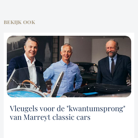
BEKIJK OOK
Diensten
Vleugels voor de "kwantumsprong"
Owner buyout
Overnamebemiddeling en advies
van Marreyt classic cars
Over ons
Familiale opvolging