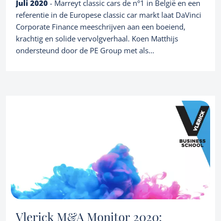
Referenties
Juli 2020
Over ons
- Marreyt classic cars de n°1 in België en een
Corporate finance consultancy
referentie in de Europese classic car markt laat DaVinci
Portfolio
Team
Corporate Finance meeschrijven aan een boeiend,
krachtig en solide vervolgverhaal. Koen Matthijs
Nieuws
ondersteund door de PE Group met als
referentieaandeelhouder de familie van
Rompay vervoegt het Swerts-Marreyt partnerschip en
NL
Let's talk
zal zodoende de opvolging van de Marreyt generatie
verzekeren.
Vlerick M&A Monitor 2020: