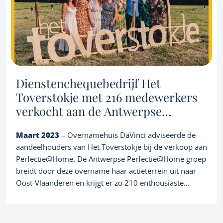
Referenties
Over ons
Corporate finance consultancy
Portfolio
Team
Nieuws
NL
Let's talk
Dienstenchequebedrijf Het
Toverstokje met 216 medewerkers
verkocht aan de Antwerpse
Perfectie@Home groep
Maart 2023
– Overnamehuis DaVinci adviseerde de
aandeelhouders van Het Toverstokje bij de verkoop aan
Perfectie@Home. De Antwerpse Perfectie@Home groep
breidt door deze overname haar actieterrein uit naar
Oost-Vlaanderen en krijgt er zo 210 enthousiaste
poetshulpen bij.