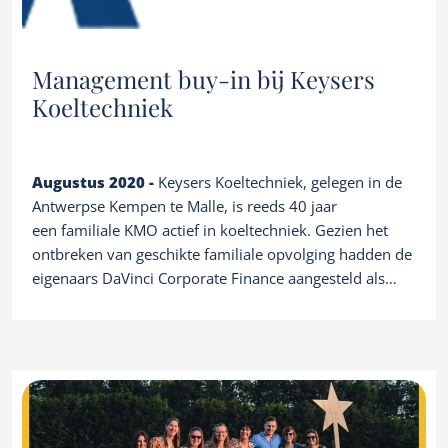
Management buy-in bij Keysers
Koeltechniek
Augustus 2020 -
Keysers Koeltechniek, gelegen in de
Antwerpse Kempen te Malle, is reeds 40 jaar
een familiale KMO actief in koeltechniek. Gezien het
ontbreken van geschikte familiale opvolging hadden de
eigenaars DaVinci Corporate Finance aangesteld als
adviseur bij de zoektocht naar versterking. De
Diensten
eigenaars verlaten het bedrijf echter niet en zullen een
sterke tandem blijven vormen met Dhr. Timothy
Owner buyout
Overnamebemiddeling en advies
Boehlen
Over ons
Familiale opvolging