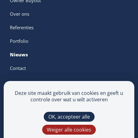
Owner Buyout
Over ons
Referenties
Portfolio
Nieuws
Contact
Deze site maakt gebruik van cookies en geeft u
controle over wat u wilt activeren
Algemene voorwaarden
Privacyverklaring
OK, accepteer alle
Multimedium
Deze site wordt beschermd door reCAPTCHA en
Weiger alle cookies
het
Privacybeleid
en de
Servicevoorwaarden
van
Google zijn van toepassing.