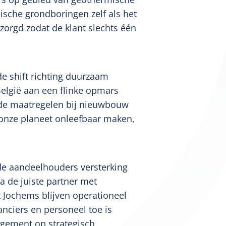
sche grondboringen zelf als het
orgd zodat de klant slechts één
e shift richting duurzaam
elgië aan een flinke opmars
ende maatregelen bij nieuwbouw
 onze planeet onleefbaar maken,
 de aandeelhouders versterking
a de juiste partner met
Jochems blijven operationeel
anciers en personeel toe is
gement op strategisch,