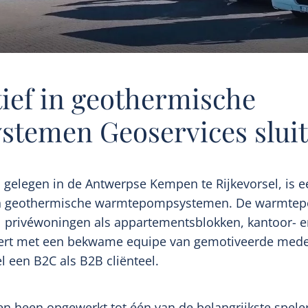
tief in geothermische
emen Geoservices sluit 
 gelegen in de Antwerpse Kempen te Rijkevorsel, is ee
ie van geothermische warmtepompsystemen. De warmte
 privéwoningen als appartementsblokken, kantoor- en
t met een bekwame equipe van gemotiveerde medewerk
 een B2C als B2B cliënteel.
aren heen opgewerkt tot één van de belangrijkste spe