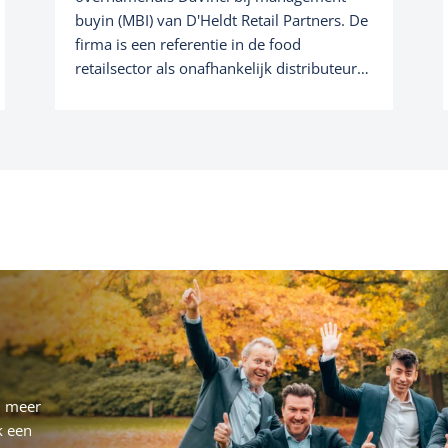
Referenties
Over ons
Corporate finance consultancy
buyin (MBI) van D'Heldt Retail Partners. De
firma is een referentie in de food
Portfolio
Team
retailsector als onafhankelijk distributeur
van Europese topmerken
Nieuws
van kwaliteitsvolle voedingsmachines. In
België is het o.a. quasi marktleider in
kippenspitten van het merk Fri-Jado.
u meer
k een