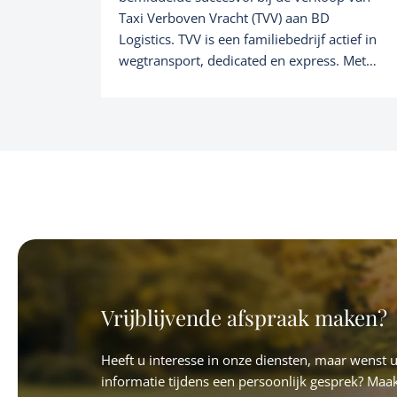
Taxi Verboven Vracht (TVV) aan BD
Logistics. TVV is een familiebedrijf actief in
wegtransport, dedicated en express. Met
centrale uitvalsbasis vanuit Wommelgem
staat TVV dicht bij zijn klanten in en rond
het Antwerpse havengebied. Als
toegevoegde waarde logistiek
dienstverlener past deze overname voor
BD Logistics, onderdeel van de BD Group,
perfect in hun verdere groeistrategie.
Vrijblijvende afspraak maken?
Heeft u interesse in onze diensten, maar wenst 
informatie tijdens een persoonlijk gesprek? Maa