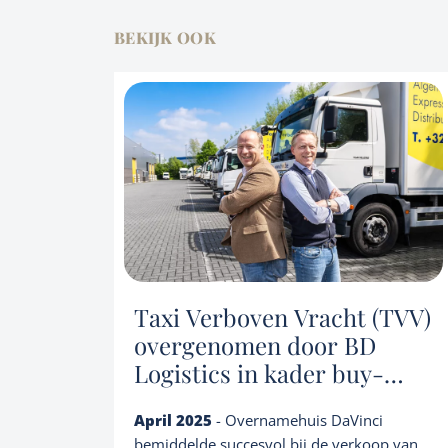
BEKIJK OOK
Taxi Verboven Vracht (TVV)
overgenomen door BD
Logistics in kader buy-
and-build
April 2025
- Overnamehuis DaVinci
bemiddelde succesvol bij de verkoop van