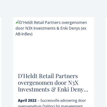
D'Heldt Retail Partners
Diensten
overgenomen door N3X
Owner buyout
Overnamebemiddeling en advies
Investments & Enki Denys
(ex AB-InBev)
Over ons
Familiale opvolging
April 2022
– Succesvolle advisering door
overnamehuis DaVinci bij management