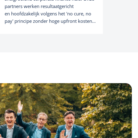
partners werken resultaatgericht
en hoofdzakelijk volgens het 'no cure, no
pay' principe zonder hoge upfront kosten
noch uurtarieven. DaVinci vormt dan ook
het dynamisch en onafhankelijk alternatief
voor de traditionele 'big Four' en andere
consultinggroepen
https://issuu.com/smartmediabelgium/doc
s/fokusondernemen_februari2019