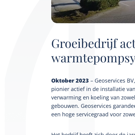
Groeibedrijf ac
warmtepompsyst
Oktober 2023
– Geoservices BV,
pionier actief in de installat
verwarming en koeling van zowel
gebouwen. Geoservices garandeer
een hoge servicegraad voor zowel
Het bedrijf heeft zich door de j