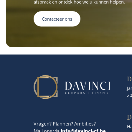
afspraak en ontdek hoe we u kunnen helpen.
Contacteer ons
D
Ja
20
D
Vragen? Plannen? Ambities?
H
info@davinci-cf.be
Mail ons via
,