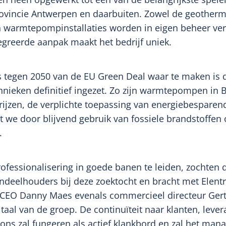
ovincie Antwerpen en daarbuiten. Zowel de geothermi
 warmtepompinstallaties worden in eigen beheer verz
egreerde aanpak maakt het bedrijf uniek.
tegen 2050 van de EU Green Deal waar te maken is d
nieken definitief ingezet. Zo zijn warmtepompen in B
prijzen, de verplichte toepassing van energiebespar
we door blijvend gebruik van fossiele brandstoffen
.
ofessionalisering in goede banen te leiden, zochten
ndeelhouders bij deze zoektocht en bracht met Elentr
CEO Danny Maes evenals commercieel directeur Gert 
taal van de groep. De continuïteit naar klanten, lever
s zal fungeren als actief klankbord en zal het mana