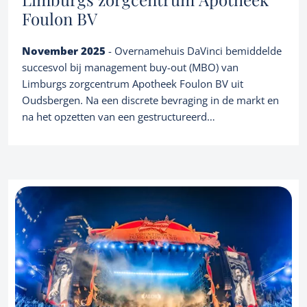
Referenties
Over ons
Corporate finance consultancy
Foulon BV
Portfolio
Team
November 2025
- Overnamehuis DaVinci bemiddelde
Nieuws
succesvol bij management buy-out (MBO) van
Limburgs zorgcentrum Apotheek Foulon BV uit
Oudsbergen. Na een discrete bevraging in de markt en
NL
Let's talk
na het opzetten van een gestructureerd
overnameproces werden de aandelen overgedragen
aan apotheker Nikki Leenders. Nikki is al vele jaren een
vertrouwd gezicht en drijvende kracht binnen de
apotheek. Zo is de continuïteit naar de toekomst toe
gegarandeerd. Apotheek Foulon werd recent
omgedoopt naar Apotheek Leenders maar met het
bestaand vertrouwd team op post.