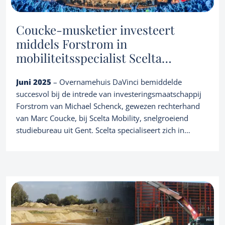
Coucke-musketier investeert
middels Forstrom in
mobiliteitsspecialist Scelta
Mobility
Juni 2025
– Overnamehuis DaVinci bemiddelde
succesvol bij de intrede van investeringsmaatschappij
Forstrom van Michael Schenck, gewezen rechterhand
van Marc Coucke, bij Scelta Mobility, snelgroeiend
studiebureau uit Gent. Scelta specialiseert zich in
verkeer en mobiliteit en groeit sinds haar oprichting in
2013 sterk. Om de groei te versnellen en verder te
professionaliseren werd een externe equity partner met
toegevoegde waarde aangetrokken zodat het bedrijf is
klaargestoomd voor de toekomst. Hierbij de
link naar het persartikel in De Tijd:
https://www.tijd.be/ondernemen/entertainment/couck