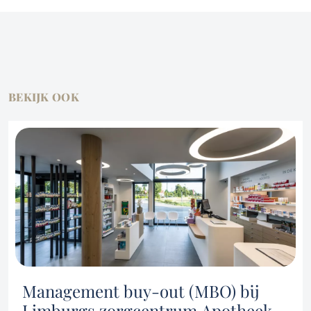
BEKIJK OOK
Diensten
Owner buyout
Overnamebemiddeling en advies
Over ons
Familiale opvolging
Management buy-out (MBO) bij
Limburgs zorgcentrum Apotheek