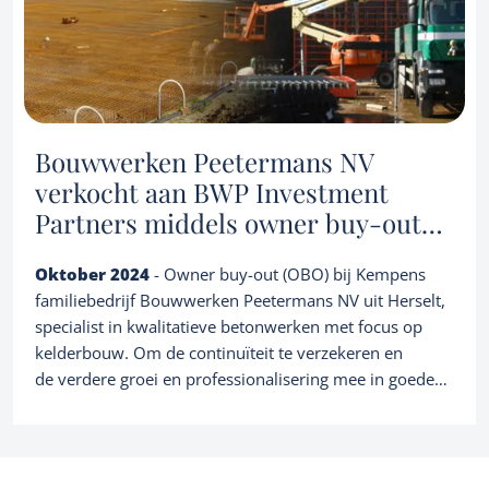
e-musketier-investeert-in-mobiliteitsspecialist-
scelta/10611367.html
Bouwwerken Peetermans NV
verkocht aan BWP Investment
Partners middels owner buy-out
(OBO)
Oktober 2024
- Owner buy-out (OBO) bij Kempens
familiebedrijf Bouwwerken Peetermans NV uit Herselt,
specialist in kwalitatieve betonwerken met focus op
kelderbouw. Om de continuïteit te verzekeren en
de verdere groei en professionalisering mee in goede
banen te leiden, adviseerde overnamehuis DaVinci de
familie Kennes - Michiels succesvol bij de intrede van
BWP Investment Partners, een smart equity partner die
als strategisch klankbord de verdere groei, zowel